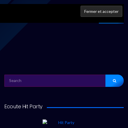
IFPI
À propos
SEARCH
FOR:
Ecoute Hit Party