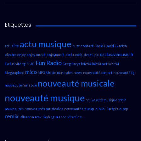
Étiquettes
actu musique
contact
David Guetta
actualité
buzz
Dario
exclusivemusic.fr
electro
enjoy
enjoy-musik
enjoymusik
exclu
exclusivemusic
Fun Radio
loic54
Exclusivité
fg
FLAC
Greg Parys
loic54.net
loicb54
mico
Music
Megaupload
MP3
musicales
news
nouveauté contact
nouveauté fg
nouveauté musicale
nouveauté fun radio
nouveauté musique
nouveauté musique 2012
nouveautés musicales
NRJ
nouveautés
nouveautés musique
Party Fun
pop
remix
Rihanna
rock
Skyblog
Trance
Vitamine