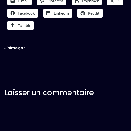
E-mail
Pinterest
Imprimer
X
Facebook
LinkedIn
Reddit
Tumblr
J’aime ça :
Laisser un commentaire