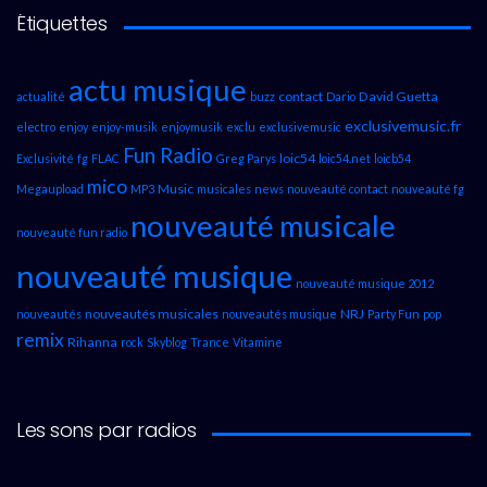
Étiquettes
actu musique
contact
David Guetta
actualité
buzz
Dario
exclusivemusic.fr
electro
enjoy
enjoy-musik
enjoymusik
exclu
exclusivemusic
Fun Radio
loic54
Exclusivité
fg
FLAC
Greg Parys
loic54.net
loicb54
mico
Music
Megaupload
MP3
musicales
news
nouveauté contact
nouveauté fg
nouveauté musicale
nouveauté fun radio
nouveauté musique
nouveauté musique 2012
nouveautés musicales
NRJ
nouveautés
nouveautés musique
Party Fun
pop
remix
Rihanna
rock
Skyblog
Trance
Vitamine
Les sons par radios