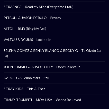
STRAENGE – Read My Mind (Every time I talk)
PITBULL & JASON DERULO – Privacy
AITCH – RMB (Ring My Bell)
VALEUU & DCl3MS – Locked In
SELENA GOMEZ & BENNY BLANCO & BECKY G – Te Olvido (La
La)
JOHN SUMMIT & ABSOLUTELY – Don’t Believe It
KAROL G & Bruno Mars – Still
STRAY KIDS – This & That
TIMMY TRUMPET – MOA LISA – Wanna Be Loved