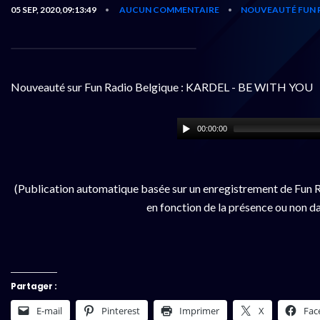
05 SEP, 2020,09:13:49
AUCUN COMMENTAIRE
NOUVEAUTÉ FUN 
•
•
Nouveauté sur Fun Radio Belgique : KARDEL - BE WITH YOU
00:00:00
(Publication automatique basée sur un enregistrement de Fun R
en fonction de la présence ou non da
Partager :
E-mail
Pinterest
Imprimer
X
Fac