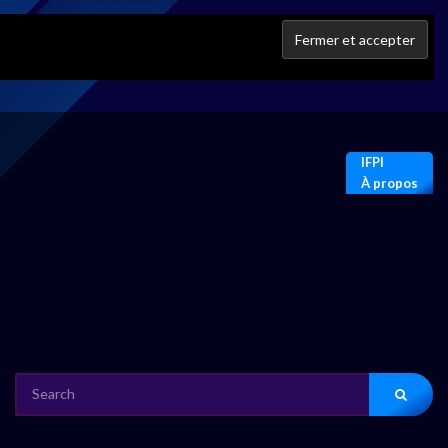
IFPI
À propos
SEARCH
FOR: