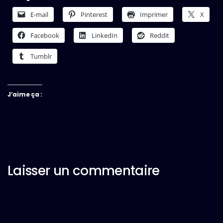
E-mail
Pinterest
Imprimer
X
Facebook
LinkedIn
Reddit
Tumblr
J’aime ça :
Laisser un commentaire