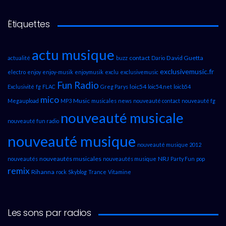
Étiquettes
actu musique
contact
David Guetta
actualité
buzz
Dario
exclusivemusic.fr
electro
enjoy
enjoy-musik
enjoymusik
exclu
exclusivemusic
Fun Radio
loic54
Exclusivité
fg
FLAC
Greg Parys
loic54.net
loicb54
mico
Music
Megaupload
MP3
musicales
news
nouveauté contact
nouveauté fg
nouveauté musicale
nouveauté fun radio
nouveauté musique
nouveauté musique 2012
nouveautés musicales
NRJ
nouveautés
nouveautés musique
Party Fun
pop
remix
Rihanna
rock
Skyblog
Trance
Vitamine
Les sons par radios