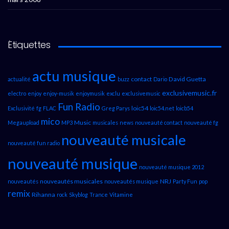
Étiquettes
actu musique
contact
David Guetta
actualité
buzz
Dario
exclusivemusic.fr
electro
enjoy
enjoy-musik
enjoymusik
exclu
exclusivemusic
Fun Radio
loic54
Exclusivité
fg
FLAC
Greg Parys
loic54.net
loicb54
mico
Music
Megaupload
MP3
musicales
news
nouveauté contact
nouveauté fg
nouveauté musicale
nouveauté fun radio
nouveauté musique
nouveauté musique 2012
nouveautés musicales
NRJ
nouveautés
nouveautés musique
Party Fun
pop
remix
Rihanna
rock
Skyblog
Trance
Vitamine