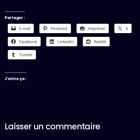
Partager :
E-mail
Pinterest
Imprimer
X
Facebook
LinkedIn
Reddit
Tumblr
J’aime ça :
Laisser un commentaire