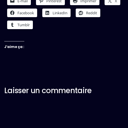
E-mail
Pinterest
Imprimer
X
Facebook
LinkedIn
Reddit
Tumblr
J’aime ça :
Laisser un commentaire