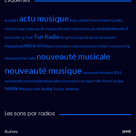
actu musique
contact
David Guetta
actualité
buzz
Dario
exclusivemusic.fr
electro
enjoy
enjoy-musik
enjoymusik
exclu
exclusivemusic
Fun Radio
loic54
Exclusivité
fg
FLAC
Greg Parys
loic54.net
loicb54
mico
Music
Megaupload
MP3
musicales
news
nouveauté contact
nouveauté fg
nouveauté musicale
nouveauté fun radio
nouveauté musique
nouveauté musique 2012
nouveautés musicales
NRJ
nouveautés
nouveautés musique
Party Fun
pop
remix
Rihanna
rock
Skyblog
Trance
Vitamine
Les sons par radios
Autres
(644)