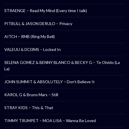
STRAENGE – Read My Mind (Every time I talk)
PITBULL & JASON DERULO – Privacy
AITCH – RMB (Ring My Bell)
VALEUU & DCl3MS – Locked In
SELENA GOMEZ & BENNY BLANCO & BECKY G – Te Olvido (La
La)
JOHN SUMMIT & ABSOLUTELY – Don’t Believe It
KAROL G & Bruno Mars – Still
STRAY KIDS – This & That
TIMMY TRUMPET – MOA LISA – Wanna Be Loved