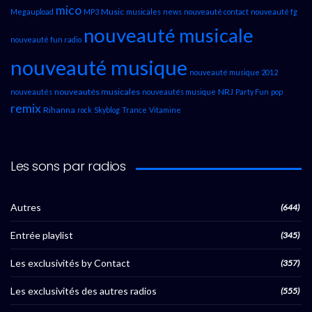
mico
Music
Megaupload
MP3
musicales
news
nouveauté contact
nouveauté fg
nouveauté musicale
nouveauté fun radio
nouveauté musique
nouveauté musique 2012
nouveautés musicales
NRJ
nouveautés
nouveautés musique
Party Fun
pop
remix
Rihanna
rock
Skyblog
Trance
Vitamine
Les sons par radios
Autres
(644)
Entrée playlist
(345)
Les exclusivités by Contact
(357)
Les exclusivités des autres radios
(555)