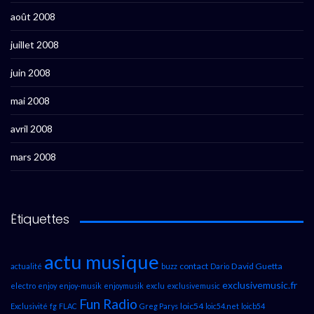
août 2008
juillet 2008
juin 2008
mai 2008
avril 2008
mars 2008
Étiquettes
actu musique
contact
David Guetta
actualité
buzz
Dario
exclusivemusic.fr
electro
enjoy
enjoy-musik
enjoymusik
exclu
exclusivemusic
Fun Radio
loic54
Exclusivité
fg
FLAC
Greg Parys
loic54.net
loicb54