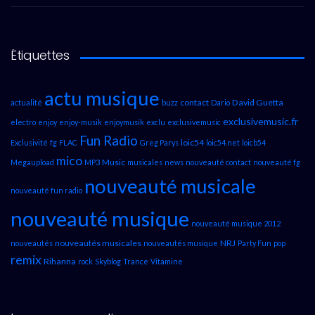
Étiquettes
actu musique
contact
David Guetta
actualité
buzz
Dario
exclusivemusic.fr
electro
enjoy
enjoy-musik
enjoymusik
exclu
exclusivemusic
Fun Radio
loic54
Exclusivité
fg
FLAC
Greg Parys
loic54.net
loicb54
mico
Music
Megaupload
MP3
musicales
news
nouveauté contact
nouveauté fg
nouveauté musicale
nouveauté fun radio
nouveauté musique
nouveauté musique 2012
nouveautés musicales
NRJ
nouveautés
nouveautés musique
Party Fun
pop
remix
Rihanna
rock
Skyblog
Trance
Vitamine