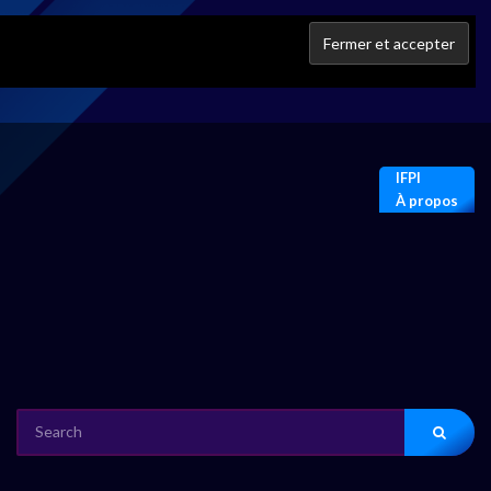
IFPI
À propos
SEARCH
FOR: