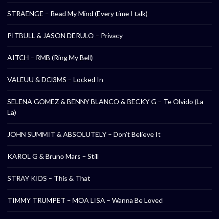
STRAENGE – Read My Mind (Every time I talk)
PITBULL & JASON DERULO – Privacy
AITCH – RMB (Ring My Bell)
VALEUU & DCl3MS – Locked In
SELENA GOMEZ & BENNY BLANCO & BECKY G – Te Olvido (La
La)
JOHN SUMMIT & ABSOLUTELY – Don’t Believe It
KAROL G & Bruno Mars – Still
STRAY KIDS – This & That
TIMMY TRUMPET – MOA LISA – Wanna Be Loved