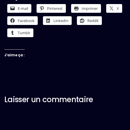
E-mail
Pinterest
Imprimer
X
Facebook
LinkedIn
Reddit
Tumblr
J’aime ça :
Laisser un commentaire