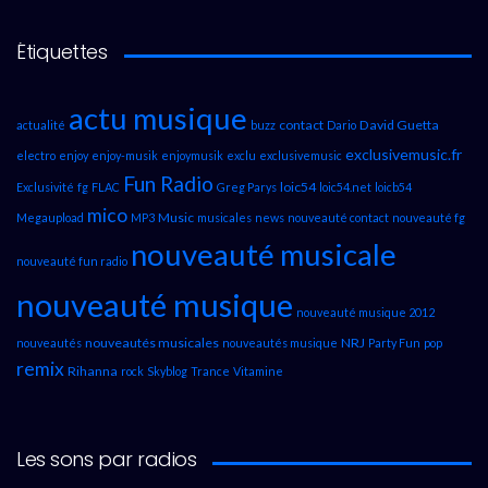
Étiquettes
actu musique
contact
David Guetta
actualité
buzz
Dario
exclusivemusic.fr
electro
enjoy
enjoy-musik
enjoymusik
exclu
exclusivemusic
Fun Radio
loic54
Exclusivité
fg
FLAC
Greg Parys
loic54.net
loicb54
mico
Music
Megaupload
MP3
musicales
news
nouveauté contact
nouveauté fg
nouveauté musicale
nouveauté fun radio
nouveauté musique
nouveauté musique 2012
nouveautés musicales
NRJ
nouveautés
nouveautés musique
Party Fun
pop
remix
Rihanna
rock
Skyblog
Trance
Vitamine
Les sons par radios