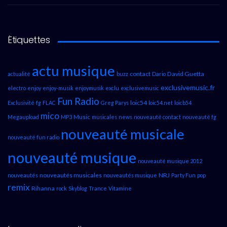
Étiquettes
actu musique
contact
David Guetta
actualité
buzz
Dario
exclusivemusic.fr
electro
enjoy
enjoy-musik
enjoymusik
exclu
exclusivemusic
Fun Radio
loic54
Exclusivité
fg
FLAC
Greg Parys
loic54.net
loicb54
mico
Music
Megaupload
MP3
musicales
news
nouveauté contact
nouveauté fg
nouveauté musicale
nouveauté fun radio
nouveauté musique
nouveauté musique 2012
nouveautés musicales
NRJ
nouveautés
nouveautés musique
Party Fun
pop
remix
Rihanna
rock
Skyblog
Trance
Vitamine