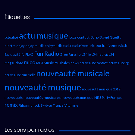
Étiquettes
actu musique
contact
David Guetta
actualité
buzz
Dario
exclusivemusic.fr
electro
enjoy
enjoy-musik
enjoymusik
exclu
exclusivemusic
Fun Radio
loic54
Exclusivité
fg
FLAC
Greg Parys
loic54.net
loicb54
mico
Music
Megaupload
MP3
musicales
news
nouveauté contact
nouveauté fg
nouveauté musicale
nouveauté fun radio
nouveauté musique
nouveauté musique 2012
nouveautés musicales
NRJ
nouveautés
nouveautés musique
Party Fun
pop
remix
Rihanna
rock
Skyblog
Trance
Vitamine
Les sons par radios