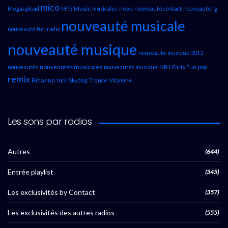
mico
Music
Megaupload
MP3
musicales
news
nouveauté contact
nouveauté fg
nouveauté musicale
nouveauté fun radio
nouveauté musique
nouveauté musique 2012
nouveautés musicales
NRJ
nouveautés
nouveautés musique
Party Fun
pop
remix
Rihanna
rock
Skyblog
Trance
Vitamine
Les sons par radios
Autres
(644)
Entrée playlist
(345)
Les exclusivités by Contact
(357)
Les exclusivités des autres radios
(555)