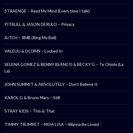
STRAENGE – Read My Mind (Every time I talk)
PITBULL & JASON DERULO – Privacy
AITCH – RMB (Ring My Bell)
VALEUU & DCl3MS – Locked In
SELENA GOMEZ & BENNY BLANCO & BECKY G – Te Olvido (La
La)
JOHN SUMMIT & ABSOLUTELY – Don’t Believe It
KAROL G & Bruno Mars – Still
STRAY KIDS – This & That
TIMMY TRUMPET – MOA LISA – Wanna Be Loved