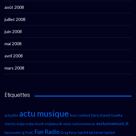
août 2008
juillet 2008
juin 2008
mai 2008
avril 2008
mars 2008
Étiquettes
actu musique
contact
David Guetta
actualité
buzz
Dario
exclusivemusic.fr
electro
enjoy
enjoy-musik
enjoymusik
exclu
exclusivemusic
Fun Radio
loic54
Exclusivité
fg
FLAC
Greg Parys
loic54.net
loicb54