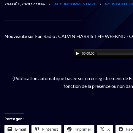
28 AOÛT, 2020,17:10:46
AUCUN COMMENTAIRE
NOUVEAUTÉ FU
•
•
Nouveauté sur Fun Radio : CALVIN HARRIS THE WEEKND 
00:00:00
(Publication automatique basée sur un enregistrement de Fu
fonction de la présence ou non dan
Partager :
E-mail
Pinterest
Imprimer
X
Fac