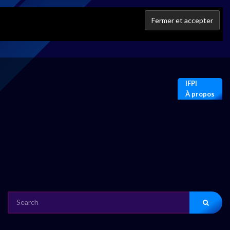
IFPI
À propos
SEARCH
FOR: