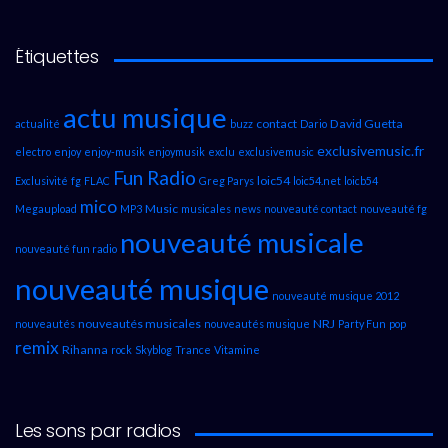
Étiquettes
actu musique
contact
David Guetta
actualité
buzz
Dario
exclusivemusic.fr
electro
enjoy
enjoy-musik
enjoymusik
exclu
exclusivemusic
Fun Radio
loic54
Exclusivité
fg
FLAC
Greg Parys
loic54.net
loicb54
mico
Music
Megaupload
MP3
musicales
news
nouveauté contact
nouveauté fg
nouveauté musicale
nouveauté fun radio
nouveauté musique
nouveauté musique 2012
nouveautés musicales
NRJ
nouveautés
nouveautés musique
Party Fun
pop
remix
Rihanna
rock
Skyblog
Trance
Vitamine
Les sons par radios