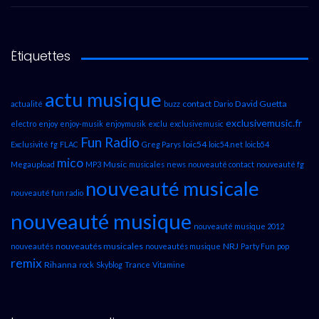
Étiquettes
actu musique
contact
David Guetta
actualité
buzz
Dario
exclusivemusic.fr
electro
enjoy
enjoy-musik
enjoymusik
exclu
exclusivemusic
Fun Radio
loic54
Exclusivité
fg
FLAC
Greg Parys
loic54.net
loicb54
mico
Music
Megaupload
MP3
musicales
news
nouveauté contact
nouveauté fg
nouveauté musicale
nouveauté fun radio
nouveauté musique
nouveauté musique 2012
nouveautés musicales
NRJ
nouveautés
nouveautés musique
Party Fun
pop
remix
Rihanna
rock
Skyblog
Trance
Vitamine