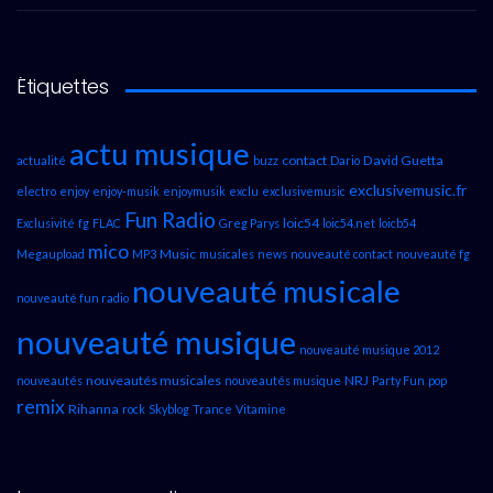
Étiquettes
actu musique
contact
David Guetta
actualité
buzz
Dario
exclusivemusic.fr
electro
enjoy
enjoy-musik
enjoymusik
exclu
exclusivemusic
Fun Radio
loic54
Exclusivité
fg
FLAC
Greg Parys
loic54.net
loicb54
mico
Music
Megaupload
MP3
musicales
news
nouveauté contact
nouveauté fg
nouveauté musicale
nouveauté fun radio
nouveauté musique
nouveauté musique 2012
nouveautés musicales
NRJ
nouveautés
nouveautés musique
Party Fun
pop
remix
Rihanna
rock
Skyblog
Trance
Vitamine