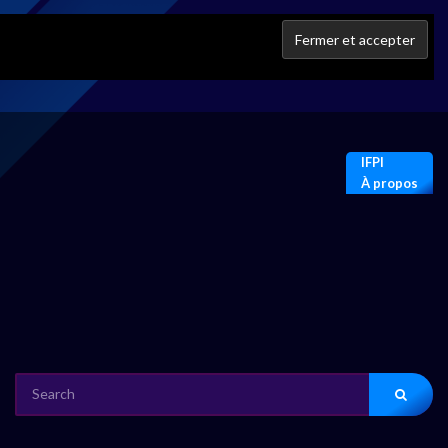
IFPI
À propos
SEARCH
FOR: