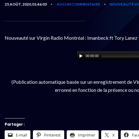
25 AOÛT, 2020,01:46:03
AUCUN COMMENTAIRE
NOUVEAUTÉ VI
•
•
Nouveauté sur Virgin Radio Montréal : Imanbeck ft Tory Lanez 
00:00:00
(Publication automatique basée sur un enregistrement de Vir
erronné en fonction de la présence ou no
Partager :
E-mail
Pinterest
Imprimer
X
Fac