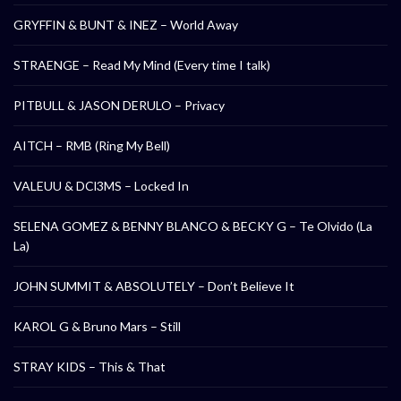
GRYFFIN & BUNT & INEZ – World Away
STRAENGE – Read My Mind (Every time I talk)
PITBULL & JASON DERULO – Privacy
AITCH – RMB (Ring My Bell)
VALEUU & DCl3MS – Locked In
SELENA GOMEZ & BENNY BLANCO & BECKY G – Te Olvido (La
La)
JOHN SUMMIT & ABSOLUTELY – Don’t Believe It
KAROL G & Bruno Mars – Still
STRAY KIDS – This & That