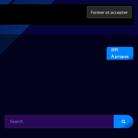
IFPI
À propos
SEARCH
FOR: