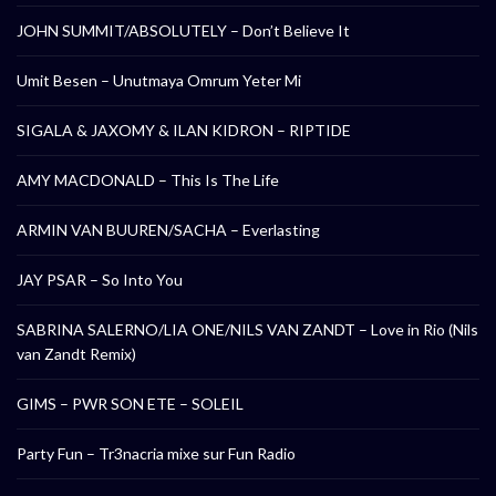
JOHN SUMMIT/ABSOLUTELY – Don’t Believe It
Umit Besen – Unutmaya Omrum Yeter Mi
SIGALA & JAXOMY & ILAN KIDRON – RIPTIDE
AMY MACDONALD – This Is The Life
ARMIN VAN BUUREN/SACHA – Everlasting
JAY PSAR – So Into You
SABRINA SALERNO/LIA ONE/NILS VAN ZANDT – Love in Rio (Nils
van Zandt Remix)
GIMS – PWR SON ETE – SOLEIL
Party Fun – Tr3nacria mixe sur Fun Radio