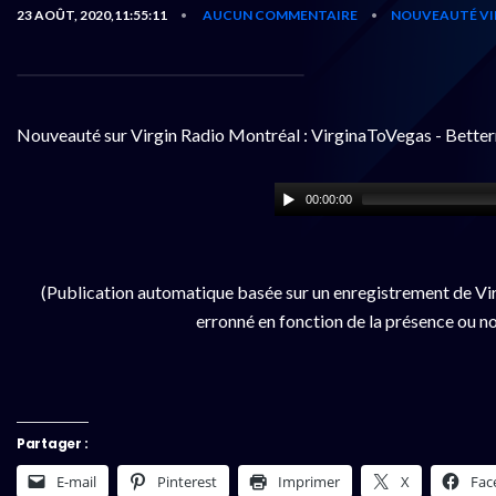
23 AOÛT, 2020,11:55:11
AUCUN COMMENTAIRE
NOUVEAUTÉ VI
•
•
Nouveauté sur Virgin Radio Montréal : VirginaToVegas - Bette
00:00:00
(Publication automatique basée sur un enregistrement de Vir
erronné en fonction de la présence ou no
Partager :
E-mail
Pinterest
Imprimer
X
Fac