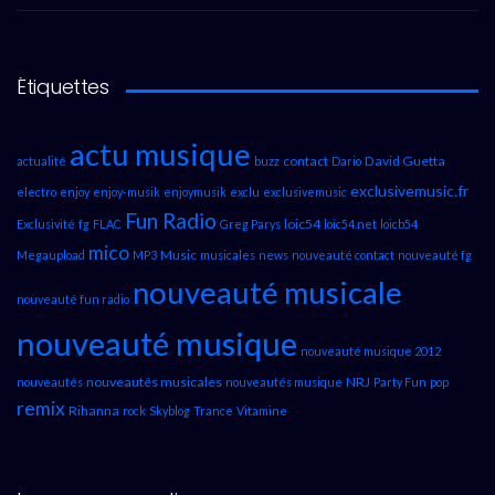
Étiquettes
actu musique
contact
David Guetta
actualité
buzz
Dario
exclusivemusic.fr
electro
enjoy
enjoy-musik
enjoymusik
exclu
exclusivemusic
Fun Radio
loic54
Exclusivité
fg
FLAC
Greg Parys
loic54.net
loicb54
mico
Music
Megaupload
MP3
musicales
news
nouveauté contact
nouveauté fg
nouveauté musicale
nouveauté fun radio
nouveauté musique
nouveauté musique 2012
nouveautés musicales
NRJ
nouveautés
nouveautés musique
Party Fun
pop
remix
Rihanna
rock
Skyblog
Trance
Vitamine