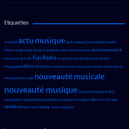
Étiquettes
actu musique
contact
David Guetta
actualité
buzz
Dario
exclusivemusic.fr
electro
enjoy
enjoy-musik
enjoymusik
exclu
exclusivemusic
Fun Radio
loic54
Exclusivité
fg
FLAC
Greg Parys
loic54.net
loicb54
mico
Music
Megaupload
MP3
musicales
news
nouveauté contact
nouveauté fg
nouveauté musicale
nouveauté fun radio
nouveauté musique
nouveauté musique 2012
nouveautés musicales
NRJ
nouveautés
nouveautés musique
Party Fun
pop
remix
Rihanna
rock
Skyblog
Trance
Vitamine