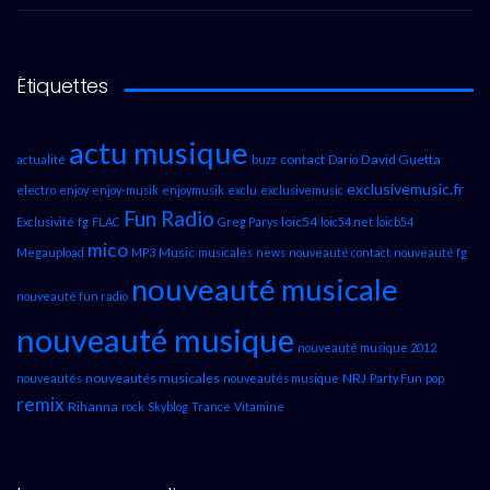
Étiquettes
actu musique
contact
David Guetta
actualité
buzz
Dario
exclusivemusic.fr
electro
enjoy
enjoy-musik
enjoymusik
exclu
exclusivemusic
Fun Radio
loic54
Exclusivité
fg
FLAC
Greg Parys
loic54.net
loicb54
mico
Music
Megaupload
MP3
musicales
news
nouveauté contact
nouveauté fg
nouveauté musicale
nouveauté fun radio
nouveauté musique
nouveauté musique 2012
nouveautés musicales
NRJ
nouveautés
nouveautés musique
Party Fun
pop
remix
Rihanna
rock
Skyblog
Trance
Vitamine