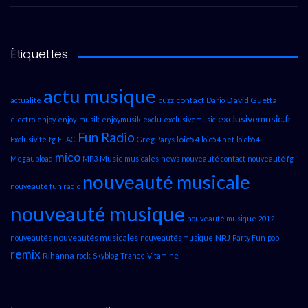
Étiquettes
actu musique
contact
David Guetta
actualité
buzz
Dario
exclusivemusic.fr
electro
enjoy
enjoy-musik
enjoymusik
exclu
exclusivemusic
Fun Radio
loic54
Exclusivité
fg
FLAC
Greg Parys
loic54.net
loicb54
mico
Music
Megaupload
MP3
musicales
news
nouveauté contact
nouveauté fg
nouveauté musicale
nouveauté fun radio
nouveauté musique
nouveauté musique 2012
nouveautés musicales
NRJ
nouveautés
nouveautés musique
Party Fun
pop
remix
Rihanna
rock
Skyblog
Trance
Vitamine