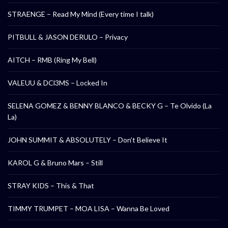
STRAENGE – Read My Mind (Every time I talk)
PITBULL & JASON DERULO – Privacy
AITCH – RMB (Ring My Bell)
VALEUU & DCl3MS – Locked In
SELENA GOMEZ & BENNY BLANCO & BECKY G – Te Olvido (La
La)
JOHN SUMMIT & ABSOLUTELY – Don’t Believe It
KAROL G & Bruno Mars – Still
STRAY KIDS – This & That
TIMMY TRUMPET – MOA LISA – Wanna Be Loved