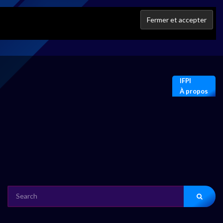
IFPI
À propos
SEARCH
FOR: