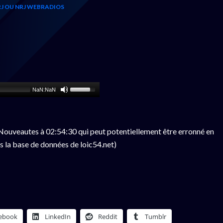
J OU NRJ WEBRADIOS
NaN:NaN
ouveautes à 02:54:30 qui peut potentiellement être erronné en
s la base de données de loic54.net)
ebook
LinkedIn
Reddit
Tumblr