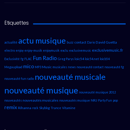
Étiquettes
actu musique
contact
David Guetta
actualité
buzz
Dario
exclusivemusic.fr
electro
enjoy
enjoy-musik
enjoymusik
exclu
exclusivemusic
Fun Radio
loic54
Exclusivité
fg
FLAC
Greg Parys
loic54.net
loicb54
mico
Music
Megaupload
MP3
musicales
news
nouveauté contact
nouveauté fg
nouveauté musicale
nouveauté fun radio
nouveauté musique
nouveauté musique 2012
nouveautés musicales
NRJ
nouveautés
nouveautés musique
Party Fun
pop
remix
Rihanna
rock
Skyblog
Trance
Vitamine