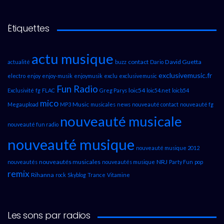
Étiquettes
actu musique
contact
David Guetta
actualité
buzz
Dario
exclusivemusic.fr
electro
enjoy
enjoy-musik
enjoymusik
exclu
exclusivemusic
Fun Radio
loic54
Exclusivité
fg
FLAC
Greg Parys
loic54.net
loicb54
mico
Music
Megaupload
MP3
musicales
news
nouveauté contact
nouveauté fg
nouveauté musicale
nouveauté fun radio
nouveauté musique
nouveauté musique 2012
nouveautés musicales
NRJ
nouveautés
nouveautés musique
Party Fun
pop
remix
Rihanna
rock
Skyblog
Trance
Vitamine
Les sons par radios