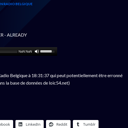
N RADIO BELGIQUE
ER - ALREADY
NaN:NaN
adio Belgique à 18:31:37 qui peut potentiellement être erronné
ns la base de données de loic54.net)
ebook
LinkedIn
Reddit
Tumblr