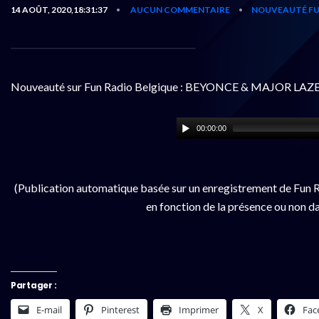
14 AOÛT, 2020,18:31:37
AUCUN COMMENTAIRE
NOUVEAUTÉ FU
•
•
Nouveauté sur Fun Radio Belgique : BEYONCE & MAJOR LAZ
00:00:00
(Publication automatique basée sur un enregistrement de Fun R
en fonction de la présence ou non da
Partager :
E-mail
Pinterest
Imprimer
X
Fac