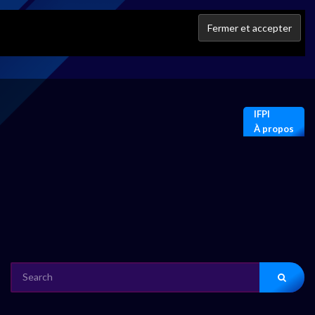
IFPI
À propos
SEARCH
FOR: