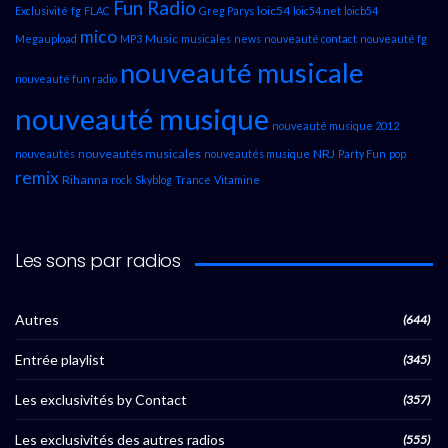
Fun Radio
loic54
Exclusivité
fg
FLAC
Greg Parys
loic54.net
loicb54
mico
Music
Megaupload
MP3
musicales
news
nouveauté contact
nouveauté fg
nouveauté musicale
nouveauté fun radio
nouveauté musique
nouveauté musique 2012
nouveautés musicales
NRJ
nouveautés
nouveautés musique
Party Fun
pop
remix
Rihanna
rock
Skyblog
Trance
Vitamine
Les sons par radios
Autres
(644)
Entrée playlist
(345)
Les exclusivités by Contact
(357)
Les exclusivités des autres radios
(555)