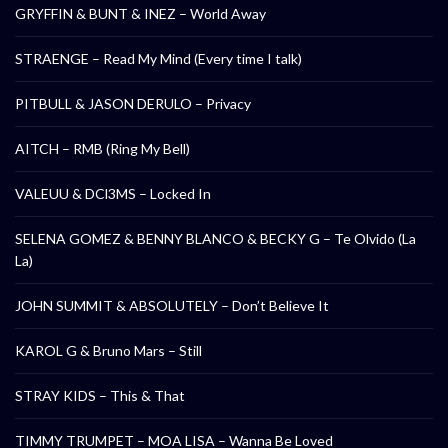
GRYFFIN & BUNT & INEZ – World Away
STRAENGE – Read My Mind (Every time I talk)
PITBULL & JASON DERULO – Privacy
AITCH – RMB (Ring My Bell)
VALEUU & DCl3MS – Locked In
SELENA GOMEZ & BENNY BLANCO & BECKY G – Te Olvido (La
La)
JOHN SUMMIT & ABSOLUTELY – Don’t Believe It
KAROL G & Bruno Mars – Still
STRAY KIDS – This & That
TIMMY TRUMPET – MOA LISA – Wanna Be Loved