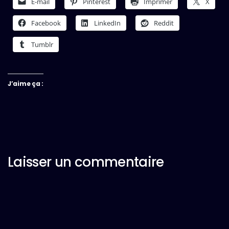
E-mail
Pinterest
Imprimer
X
Facebook
LinkedIn
Reddit
Tumblr
J’aime ça :
Laisser un commentaire