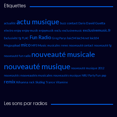
Étiquettes
actu musique
contact
David Guetta
actualité
buzz
Dario
exclusivemusic.fr
electro
enjoy
enjoy-musik
enjoymusik
exclu
exclusivemusic
Fun Radio
loic54
Exclusivité
fg
FLAC
Greg Parys
loic54.net
loicb54
mico
Music
Megaupload
MP3
musicales
news
nouveauté contact
nouveauté fg
nouveauté musicale
nouveauté fun radio
nouveauté musique
nouveauté musique 2012
nouveautés musicales
NRJ
nouveautés
nouveautés musique
Party Fun
pop
remix
Rihanna
rock
Skyblog
Trance
Vitamine
Les sons par radios