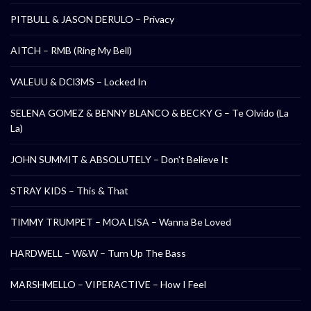
PITBULL & JASON DERULO – Privacy
AITCH – RMB (Ring My Bell)
VALEUU & DCl3MS – Locked In
SELENA GOMEZ & BENNY BLANCO & BECKY G – Te Olvido (La
La)
JOHN SUMMIT & ABSOLUTELY – Don’t Believe It
STRAY KIDS – This & That
TIMMY TRUMPET – MOA LISA – Wanna Be Loved
HARDWELL – W&W – Turn Up The Bass
MARSHMELLO – VIPERACTIVE – How I Feel