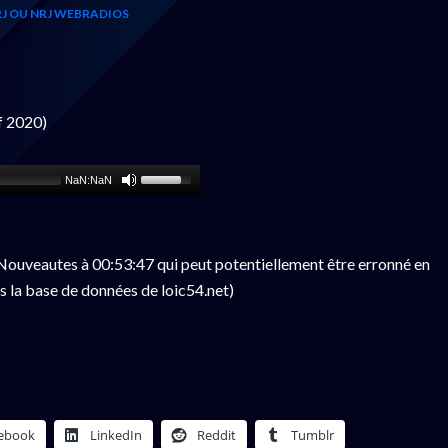
J OU NRJ WEBRADIOS
f 2020)
NaN:NaN
ouveautes à 00:53:47 qui peut potentiellement être erronné en
s la base de données de loic54.net)
ebook
LinkedIn
Reddit
Tumblr