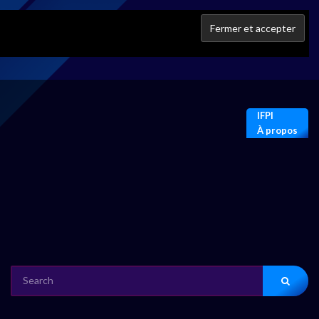
IFPI
À propos
SEARCH
FOR: