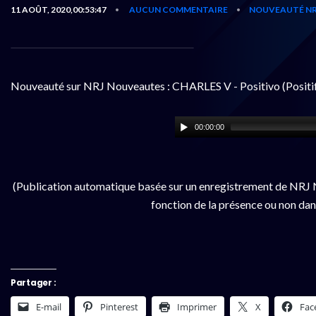
11 AOÛT, 2020,00:53:47
AUCUN COMMENTAIRE
NOUVEAUTÉ NR
•
•
Nouveauté sur NRJ Nouveautes : CHARLES V - Positivo (Positi
00:00:00
(Publication automatique basée sur un enregistrement de NRJ N
fonction de la présence ou non dan
Partager :
E-mail
Pinterest
Imprimer
X
Fac