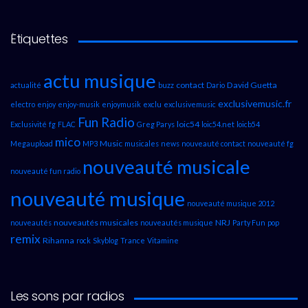
Étiquettes
actu musique
contact
David Guetta
actualité
buzz
Dario
exclusivemusic.fr
electro
enjoy
enjoy-musik
enjoymusik
exclu
exclusivemusic
Fun Radio
loic54
Exclusivité
fg
FLAC
Greg Parys
loic54.net
loicb54
mico
Music
Megaupload
MP3
musicales
news
nouveauté contact
nouveauté fg
nouveauté musicale
nouveauté fun radio
nouveauté musique
nouveauté musique 2012
nouveautés musicales
NRJ
nouveautés
nouveautés musique
Party Fun
pop
remix
Rihanna
rock
Skyblog
Trance
Vitamine
Les sons par radios