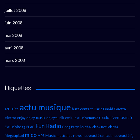
juillet 2008
juin 2008
mai 2008
avril 2008
mars 2008
Étiquettes
actu musique
contact
David Guetta
actualité
buzz
Dario
exclusivemusic.fr
electro
enjoy
enjoy-musik
enjoymusik
exclu
exclusivemusic
Fun Radio
loic54
Exclusivité
fg
FLAC
Greg Parys
loic54.net
loicb54
mico
Music
Megaupload
MP3
musicales
news
nouveauté contact
nouveauté fg