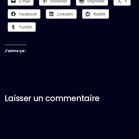
E-mail
Pinterest
Imprimer
X
Facebook
LinkedIn
Reddit
Tumblr
J’aime ça :
Laisser un commentaire