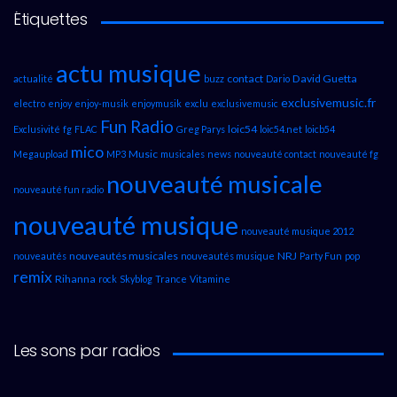
Étiquettes
actu musique
contact
David Guetta
actualité
buzz
Dario
exclusivemusic.fr
electro
enjoy
enjoy-musik
enjoymusik
exclu
exclusivemusic
Fun Radio
loic54
Exclusivité
fg
FLAC
Greg Parys
loic54.net
loicb54
mico
Music
Megaupload
MP3
musicales
news
nouveauté contact
nouveauté fg
nouveauté musicale
nouveauté fun radio
nouveauté musique
nouveauté musique 2012
nouveautés musicales
NRJ
nouveautés
nouveautés musique
Party Fun
pop
remix
Rihanna
rock
Skyblog
Trance
Vitamine
Les sons par radios