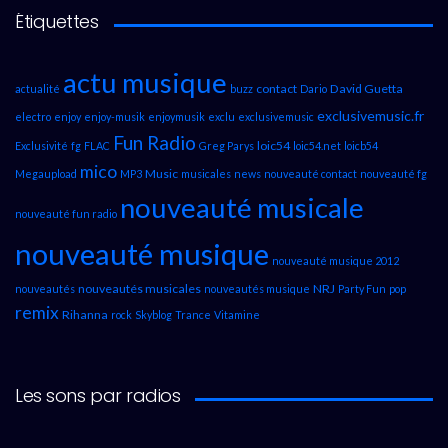
Étiquettes
actu musique
contact
David Guetta
actualité
buzz
Dario
exclusivemusic.fr
electro
enjoy
enjoy-musik
enjoymusik
exclu
exclusivemusic
Fun Radio
loic54
Exclusivité
fg
FLAC
Greg Parys
loic54.net
loicb54
mico
Music
Megaupload
MP3
musicales
news
nouveauté contact
nouveauté fg
nouveauté musicale
nouveauté fun radio
nouveauté musique
nouveauté musique 2012
nouveautés musicales
NRJ
nouveautés
nouveautés musique
Party Fun
pop
remix
Rihanna
rock
Skyblog
Trance
Vitamine
Les sons par radios