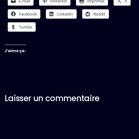
E-mail
Pinterest
Imprimer
X
Facebook
LinkedIn
Reddit
Tumblr
J’aime ça :
Laisser un commentaire