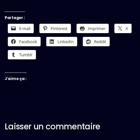
Partager :
E-mail
Pinterest
Imprimer
X
Facebook
LinkedIn
Reddit
Tumblr
J’aime ça :
Laisser un commentaire