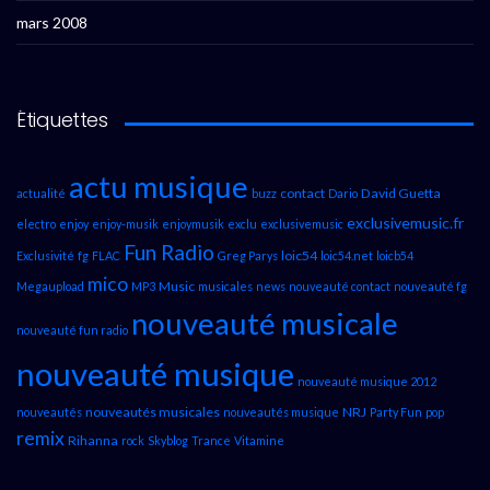
mars 2008
Étiquettes
actu musique
contact
David Guetta
actualité
buzz
Dario
exclusivemusic.fr
electro
enjoy
enjoy-musik
enjoymusik
exclu
exclusivemusic
Fun Radio
loic54
Exclusivité
fg
FLAC
Greg Parys
loic54.net
loicb54
mico
Music
Megaupload
MP3
musicales
news
nouveauté contact
nouveauté fg
nouveauté musicale
nouveauté fun radio
nouveauté musique
nouveauté musique 2012
nouveautés musicales
NRJ
nouveautés
nouveautés musique
Party Fun
pop
remix
Rihanna
rock
Skyblog
Trance
Vitamine