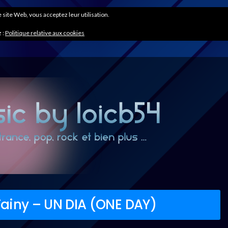
ce site Web, vous acceptez leur utilisation.
 :
Politique relative aux cookies
 Tainy – UN DIA (ONE DAY)