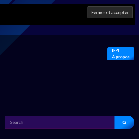
IFPI
À propos
SEARCH
FOR: