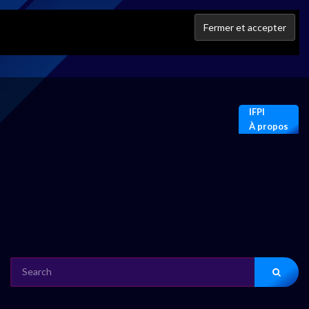
IFPI
À propos
SEARCH
FOR: