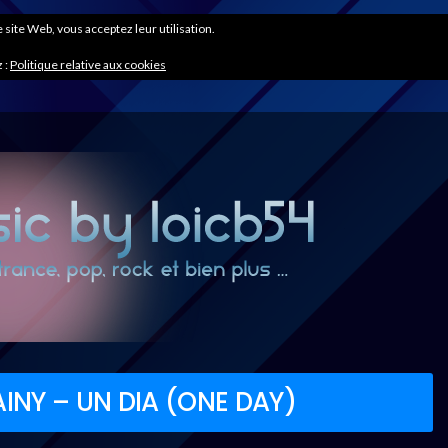
ce site Web, vous acceptez leur utilisation.
 :
Politique relative aux cookies
INY – UN DIA (ONE DAY)