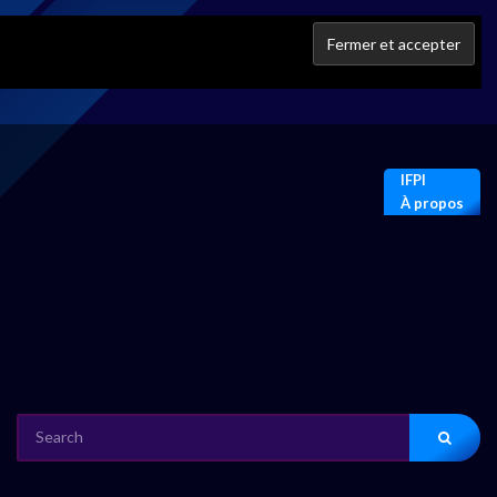
IFPI
À propos
SEARCH
FOR: