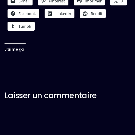
E-mail
Pinterest
Imprimer
X
Facebook
LinkedIn
Reddit
Tumblr
J’aime ça :
Laisser un commentaire