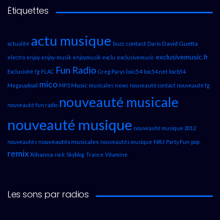
Étiquettes
actu musique
contact
David Guetta
actualité
buzz
Dario
exclusivemusic.fr
electro
enjoy
enjoy-musik
enjoymusik
exclu
exclusivemusic
Fun Radio
loic54
Exclusivité
fg
FLAC
Greg Parys
loic54.net
loicb54
mico
Music
Megaupload
MP3
musicales
news
nouveauté contact
nouveauté fg
nouveauté musicale
nouveauté fun radio
nouveauté musique
nouveauté musique 2012
nouveautés musicales
NRJ
nouveautés
nouveautés musique
Party Fun
pop
remix
Rihanna
rock
Skyblog
Trance
Vitamine
Les sons par radios