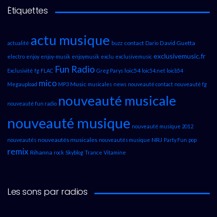
Étiquettes
actu musique
contact
David Guetta
actualité
buzz
Dario
exclusivemusic.fr
electro
enjoy
enjoy-musik
enjoymusik
exclu
exclusivemusic
Fun Radio
loic54
Exclusivité
fg
FLAC
Greg Parys
loic54.net
loicb54
mico
Music
Megaupload
MP3
musicales
news
nouveauté contact
nouveauté fg
nouveauté musicale
nouveauté fun radio
nouveauté musique
nouveauté musique 2012
nouveautés musicales
NRJ
nouveautés
nouveautés musique
Party Fun
pop
remix
Rihanna
rock
Skyblog
Trance
Vitamine
Les sons par radios