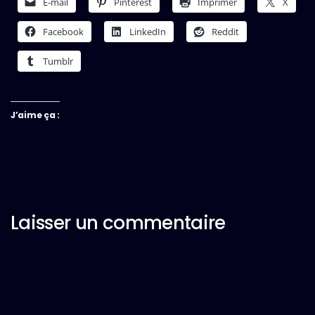
E-mail
Pinterest
Imprimer
X
Facebook
LinkedIn
Reddit
Tumblr
J’aime ça :
Laisser un commentaire