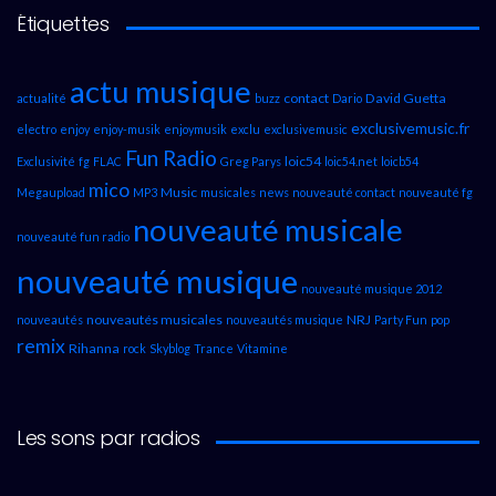
Étiquettes
actu musique
contact
David Guetta
actualité
buzz
Dario
exclusivemusic.fr
electro
enjoy
enjoy-musik
enjoymusik
exclu
exclusivemusic
Fun Radio
loic54
Exclusivité
fg
FLAC
Greg Parys
loic54.net
loicb54
mico
Music
Megaupload
MP3
musicales
news
nouveauté contact
nouveauté fg
nouveauté musicale
nouveauté fun radio
nouveauté musique
nouveauté musique 2012
nouveautés musicales
NRJ
nouveautés
nouveautés musique
Party Fun
pop
remix
Rihanna
rock
Skyblog
Trance
Vitamine
Les sons par radios