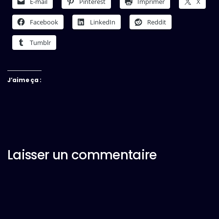
E-mail
Pinterest
Imprimer
X
Facebook
LinkedIn
Reddit
Tumblr
J’aime ça :
Laisser un commentaire