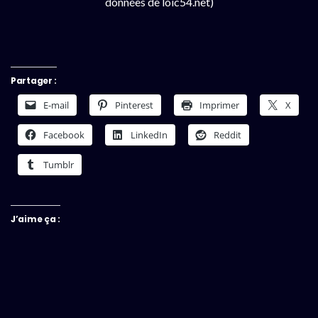
données de loic54.net)
Partager :
E-mail
Pinterest
Imprimer
X
Facebook
LinkedIn
Reddit
Tumblr
J’aime ça :