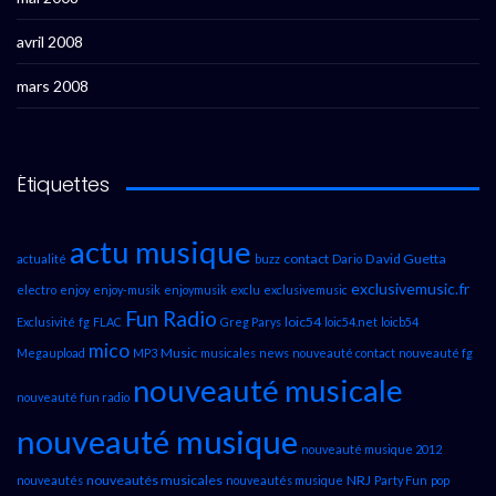
avril 2008
mars 2008
Étiquettes
actu musique
contact
David Guetta
actualité
buzz
Dario
exclusivemusic.fr
electro
enjoy
enjoy-musik
enjoymusik
exclu
exclusivemusic
Fun Radio
loic54
Exclusivité
fg
FLAC
Greg Parys
loic54.net
loicb54
mico
Music
Megaupload
MP3
musicales
news
nouveauté contact
nouveauté fg
nouveauté musicale
nouveauté fun radio
nouveauté musique
nouveauté musique 2012
nouveautés musicales
NRJ
nouveautés
nouveautés musique
Party Fun
pop