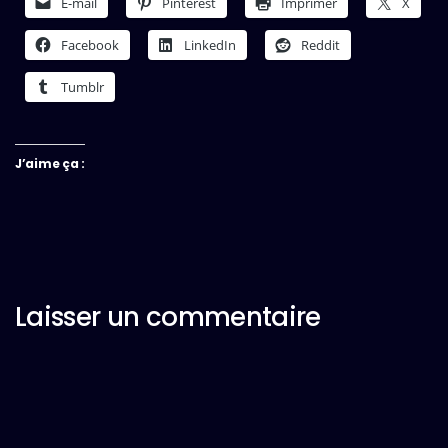
E-mail
Pinterest
Imprimer
X
Facebook
LinkedIn
Reddit
Tumblr
J’aime ça :
Laisser un commentaire