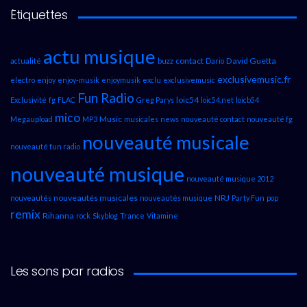
Étiquettes
actu musique
contact
David Guetta
actualité
buzz
Dario
exclusivemusic.fr
electro
enjoy
enjoy-musik
enjoymusik
exclu
exclusivemusic
Fun Radio
loic54
Exclusivité
fg
FLAC
Greg Parys
loic54.net
loicb54
mico
Music
Megaupload
MP3
musicales
news
nouveauté contact
nouveauté fg
nouveauté musicale
nouveauté fun radio
nouveauté musique
nouveauté musique 2012
nouveautés musicales
NRJ
nouveautés
nouveautés musique
Party Fun
pop
remix
Rihanna
rock
Skyblog
Trance
Vitamine
Les sons par radios