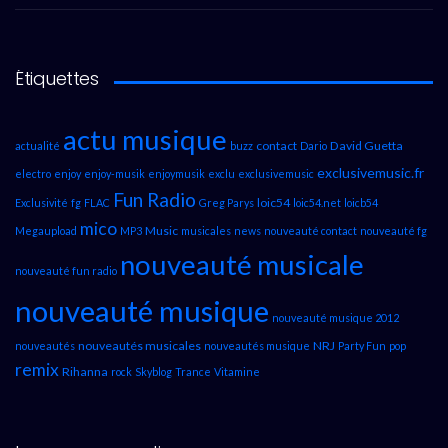
Étiquettes
actu musique
contact
David Guetta
actualité
buzz
Dario
exclusivemusic.fr
electro
enjoy
enjoy-musik
enjoymusik
exclu
exclusivemusic
Fun Radio
loic54
Exclusivité
fg
FLAC
Greg Parys
loic54.net
loicb54
mico
Music
Megaupload
MP3
musicales
news
nouveauté contact
nouveauté fg
nouveauté musicale
nouveauté fun radio
nouveauté musique
nouveauté musique 2012
nouveautés musicales
NRJ
nouveautés
nouveautés musique
Party Fun
pop
remix
Rihanna
rock
Skyblog
Trance
Vitamine