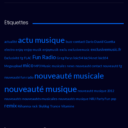
Étiquettes
actu musique
contact
David Guetta
actualité
buzz
Dario
exclusivemusic.fr
electro
enjoy
enjoy-musik
enjoymusik
exclu
exclusivemusic
Fun Radio
loic54
Exclusivité
fg
FLAC
Greg Parys
loic54.net
loicb54
mico
Music
Megaupload
MP3
musicales
news
nouveauté contact
nouveauté fg
nouveauté musicale
nouveauté fun radio
nouveauté musique
nouveauté musique 2012
nouveautés musicales
NRJ
nouveautés
nouveautés musique
Party Fun
pop
remix
Rihanna
rock
Skyblog
Trance
Vitamine