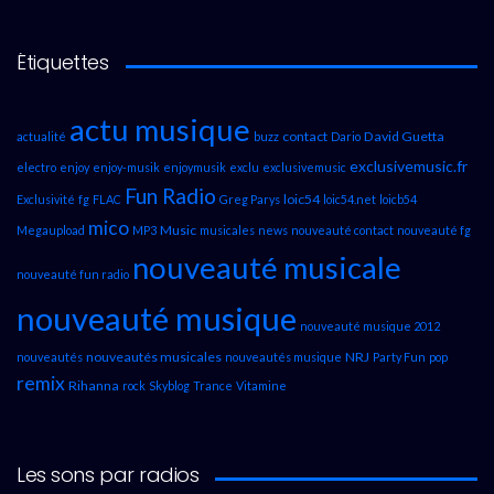
Étiquettes
actu musique
contact
David Guetta
actualité
buzz
Dario
exclusivemusic.fr
electro
enjoy
enjoy-musik
enjoymusik
exclu
exclusivemusic
Fun Radio
loic54
Exclusivité
fg
FLAC
Greg Parys
loic54.net
loicb54
mico
Music
Megaupload
MP3
musicales
news
nouveauté contact
nouveauté fg
nouveauté musicale
nouveauté fun radio
nouveauté musique
nouveauté musique 2012
nouveautés musicales
NRJ
nouveautés
nouveautés musique
Party Fun
pop
remix
Rihanna
rock
Skyblog
Trance
Vitamine
Les sons par radios