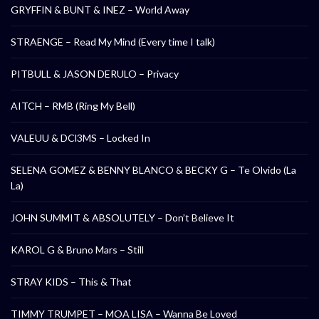
GRYFFIN & BUNT & INEZ – World Away
STRAENGE – Read My Mind (Every time I talk)
PITBULL & JASON DERULO – Privacy
AITCH – RMB (Ring My Bell)
VALEUU & DCl3MS – Locked In
SELENA GOMEZ & BENNY BLANCO & BECKY G – Te Olvido (La
La)
JOHN SUMMIT & ABSOLUTELY – Don’t Believe It
KAROL G & Bruno Mars – Still
STRAY KIDS – This & That
TIMMY TRUMPET – MOA LISA – Wanna Be Loved