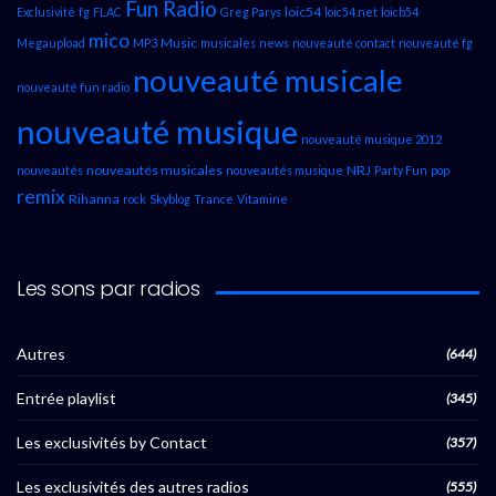
Fun Radio
loic54
Exclusivité
fg
FLAC
Greg Parys
loic54.net
loicb54
mico
Music
Megaupload
MP3
musicales
news
nouveauté contact
nouveauté fg
nouveauté musicale
nouveauté fun radio
nouveauté musique
nouveauté musique 2012
nouveautés musicales
NRJ
nouveautés
nouveautés musique
Party Fun
pop
remix
Rihanna
rock
Skyblog
Trance
Vitamine
Les sons par radios
Autres
(644)
Entrée playlist
(345)
Les exclusivités by Contact
(357)
Les exclusivités des autres radios
(555)