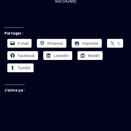
loic54.net)
Partager :
E-mail
Pinterest
Imprimer
X
Facebook
LinkedIn
Reddit
Tumblr
J’aime ça :