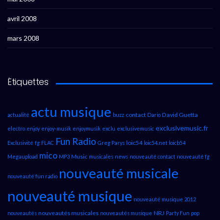
avril 2008
mars 2008
Étiquettes
actu musique
contact
David Guetta
actualité
buzz
Dario
exclusivemusic.fr
electro
enjoy
enjoy-musik
enjoymusik
exclu
exclusivemusic
Fun Radio
loic54
Exclusivité
fg
FLAC
Greg Parys
loic54.net
loicb54
mico
Music
Megaupload
MP3
musicales
news
nouveauté contact
nouveauté fg
nouveauté musicale
nouveauté fun radio
nouveauté musique
nouveauté musique 2012
nouveautés musicales
NRJ
nouveautés
nouveautés musique
Party Fun
pop