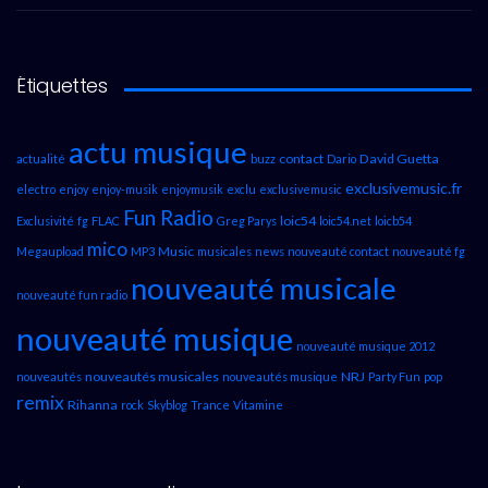
Étiquettes
actu musique
contact
David Guetta
actualité
buzz
Dario
exclusivemusic.fr
electro
enjoy
enjoy-musik
enjoymusik
exclu
exclusivemusic
Fun Radio
loic54
Exclusivité
fg
FLAC
Greg Parys
loic54.net
loicb54
mico
Music
Megaupload
MP3
musicales
news
nouveauté contact
nouveauté fg
nouveauté musicale
nouveauté fun radio
nouveauté musique
nouveauté musique 2012
nouveautés musicales
NRJ
nouveautés
nouveautés musique
Party Fun
pop
remix
Rihanna
rock
Skyblog
Trance
Vitamine